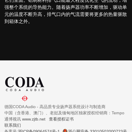
它们里面。铝制材料排气口能最大程度优化空气的流动，增
强整个系统的导热能力。随着扬声器功率不断增加，驱动单
元的温度不断升高，排气口内的气流需要将更多的热量驱散
到箱体之外。
德国CODA Audio - 高品质专业扬声器系统设计与制造商
中国（含香港、澳门）、老挝及缅甸地区独家授权经销商：Tempo
通博视讯
www.zjtb.net
查看授权证书
联系我们
备案号:
浙ICP备09064574号-1
浙公网安备 33010502000723号